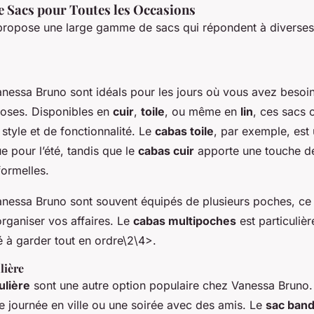
Sacs pour Toutes les Occasions
ropose une large gamme de sacs qui répondent à diverses 
nessa Bruno sont idéals pour les jours où vous avez besoin
oses. Disponibles en
cuir
,
toile
, ou même en
lin
, ces sacs 
tyle et de fonctionnalité. Le
cabas toile
, par exemple, est
ue pour l’été, tandis que le
cabas cuir
apporte une touche de
formelles.
nessa Bruno sont souvent équipés de plusieurs poches, ce q
rganiser vos affaires. Le
cabas multipoches
est particuliè
é à garder tout en ordre\2\4>.
lière
ulière
sont une autre option populaire chez Vanessa Bruno.
e journée en ville ou une soirée avec des amis. Le
sac band