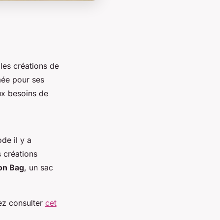
 les créations de
mée pour ses
ux besoins de
de il y a
s créations
n Bag
, un sac
vez consulter
cet