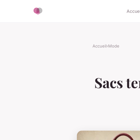
Accuei
Accueil
›
Mode
Sacs te