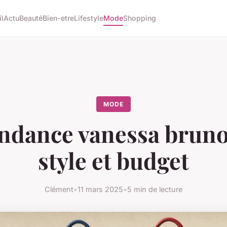
l
Actu
Beauté
Bien-etre
Lifestyle
Mode
Shopping
MODE
ndance vanessa bruno 
style et budget
Clément
•
11 mars 2025
•
5 min de lecture