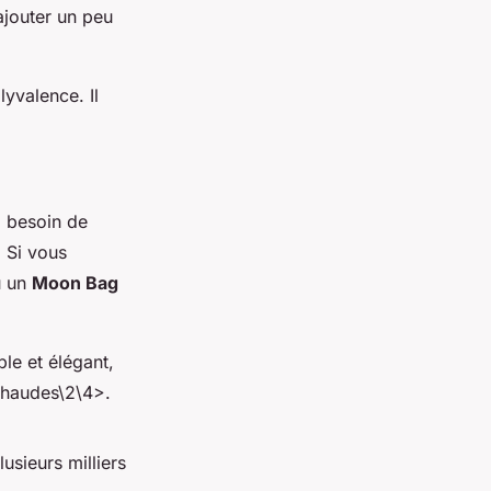
ajouter un peu
lyvalence. Il
z besoin de
. Si vous
 un
Moon Bag
le et élégant,
chaudes\2\4>.
usieurs milliers