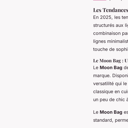
Les Tendances
En 2025, les te
structurés aux 
combinaison par
lignes minimalis
touche de sophis
Le Moon Bag : U
Le
Moon Bag
de
marque. Disponi
versatilité qui 
classique en cui
un peu de chic à
Le
Moon Bag
es
standard, permet