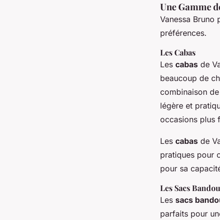
Une Gamme de 
Vanessa Bruno p
préférences.
Les Cabas
Les
cabas
de Va
beaucoup de ch
combinaison de s
légère et pratiq
occasions plus 
Les
cabas
de Va
pratiques pour o
pour sa capacit
Les Sacs Bandou
Les
sacs bando
parfaits pour un