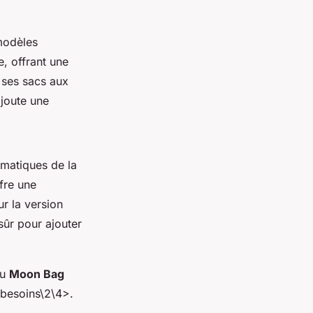
modèles
, offrant une
 ses sacs aux
ajoute une
ématiques de la
ffre une
ur la version
sûr pour ajouter
u
Moon Bag
 besoins\2\4>.