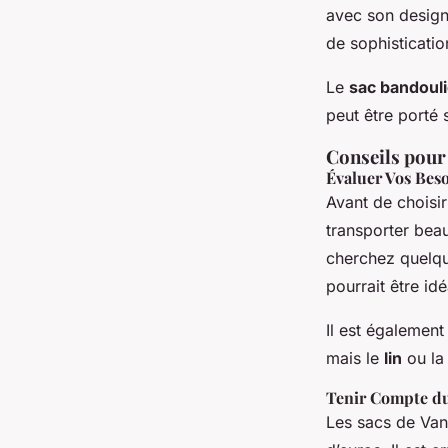
avec son design 
de sophisticatio
Le
sac bandoul
peut être porté 
Conseils pour 
Évaluer Vos Bes
Avant de choisir
transporter be
cherchez quelqu
pourrait être idé
Il est également
mais le
lin
ou l
Tenir Compte d
Les sacs de Vane