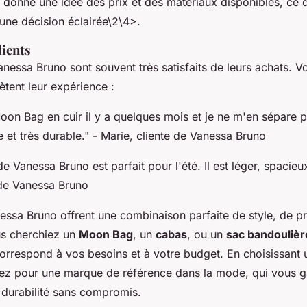
 donne une idée des prix et des matériaux disponibles, ce 
une décision éclairée\2\4>.
lients
anessa Bruno sont souvent très satisfaits de leurs achats. V
lètent leur expérience :
Moon Bag en cuir il y a quelques mois et je ne m'en sépare pl
e et très durable."
- Marie, cliente de Vanessa Bruno
e Vanessa Bruno est parfait pour l'été. Il est léger, spacieux
 de Vanessa Bruno
ssa Bruno offrent une combinaison parfaite de style, de pra
us cherchiez un
Moon Bag
, un
cabas
, ou un
sac bandoulièr
orrespond à vos besoins et à votre budget. En choisissant
ez pour une marque de référence dans la mode, qui vous ga
 durabilité sans compromis.