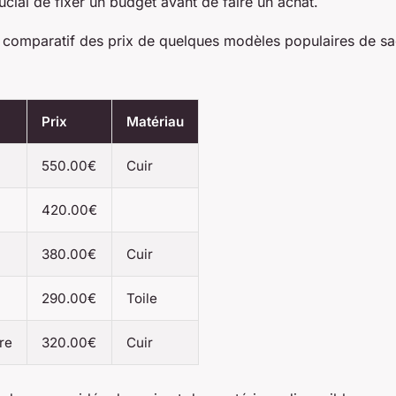
crucial de fixer un budget avant de faire un achat.
u comparatif des prix de quelques modèles populaires de s
Prix
Matériau
550.00€
Cuir
420.00€
380.00€
Cuir
290.00€
Toile
re
320.00€
Cuir