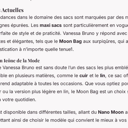
 Actuelles
ndances dans le domaine des sacs sont marquées par des 
lignes épurées. Les
maxi sacs
sont particulièrement en vogue
faite de style et de praticité. Vanessa Bruno y répond avec
tes et élégantes, tels que le
Moon Bag
aux surpiqûres, qui 
tication à n’importe quelle tenue1.
n Icône de la Mode
 Vanessa Bruno est sans doute l’un des sacs les plus embl
ble en plusieurs matières, comme le
cuir
et le
lin
, ce sac o
le rend adaptable à toutes les occasions. Que vous optiez po
r ou la version plus légère en lin, le Moon Bag est un choix 
 votre quotidien.
t disponible dans différentes tailles, allant du
Nano Moon
a
tant ainsi de choisir le modèle qui convient le mieux à vos