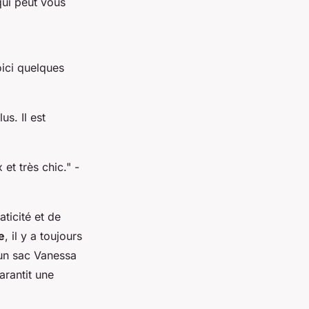
qui peut vous
oici quelques
us. Il est
 et très chic."
-
ticité et de
e
, il y a toujours
 un sac Vanessa
rantit une