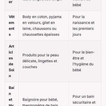
er
bébé
Vêt
Body en coton, pyjama
Pour la
em
en velours, gilet en
naissance et
ent
laine, chaussons ou
les premiers
s
chaussettes épaisses
jours
Art
icl
Pour le bien-
Produits pour la peau
es
être et
délicate, lingettes et
de
l’hygiène du
couches
Soi
bébé
n
Bai
n
Pour un bain
et
Baignoire pour bébé,
sécuritaire et
Hy
thermomètre de bain