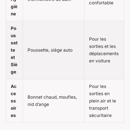
confortable
giè
ne
Po
us
Pour les
set
sorties et les
te
Poussette, siège auto
déplacements
et
en voiture
Siè
ge
Ac
Pour les
ce
sorties en
Bonnet chaud, moufles,
ss
plein air et le
nid d’ange
oir
transport
es
sécuritaire