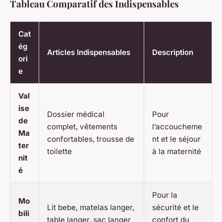
Tableau Comparatif des Indispensables
Cat
ég
Articles Indispensables
Description
ori
e
Val
ise
Dossier médical
Pour
de
complet, vêtements
l’accoucheme
Ma
confortables, trousse de
nt et le séjour
ter
toilette
à la maternité
nit
é
Pour la
Mo
Lit bebe, matelas langer,
sécurité et le
bili
table langer, sac langer
confort du