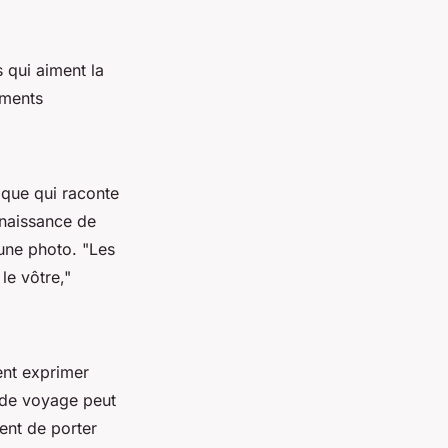
 qui aiment la
oments
ique qui raconte
 naissance de
 une photo.
"Les
le vôtre,"
ent exprimer
s de voyage peut
ent de porter