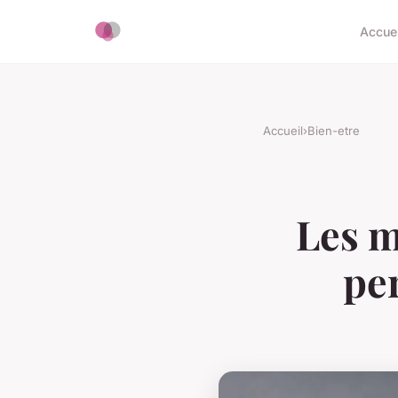
Accuei
Accueil
›
Bien-etre
Les m
pe