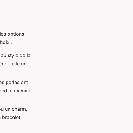
les options
hoix :
 au style de la
ère-t-elle un
es perles ont
pond le mieux à
 ou un charm,
n bracelet