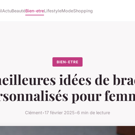
l
Actu
Beauté
Bien-etre
Lifestyle
Mode
Shopping
BIEN-ETRE
eilleures idées de bra
rsonnalisés pour fem
Clément
•
17 février 2025
•
6 min de lecture