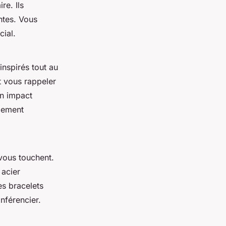
re. Ils
ntes. Vous
ial.
inspirés tout au
t vous rappeler
un impact
pement
 vous touchent.
 acier
les bracelets
nférencier.