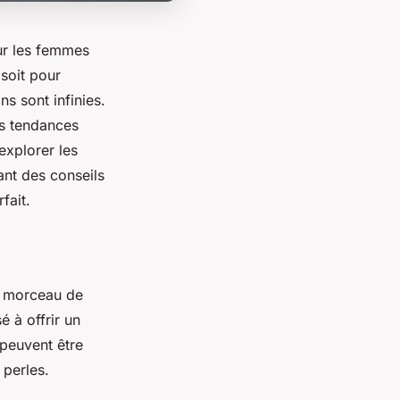
ur les femmes
 soit pour
s sont infinies.
s tendances
explorer les
ant des conseils
fait.
un morceau de
 à offrir un
 peuvent être
 perles.