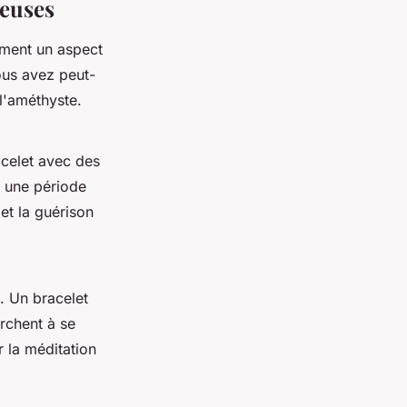
ieuses
ement un aspect
ous avez peut-
l'améthyste.
acelet avec des
e une période
et la guérison
. Un bracelet
rchent à se
r la méditation