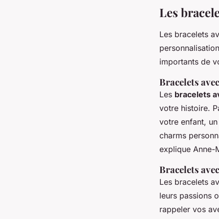
Les bracel
Les bracelets a
personnalisatio
importants de v
Bracelets ave
Les
bracelets 
votre histoire.
votre enfant, u
charms personnal
explique Anne-Ma
Bracelets ave
Les bracelets a
leurs passions 
rappeler vos av