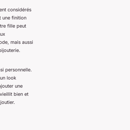
ent considérés
une finition
e fille peut
oux
ode, mais aussi
ijouterie.
si personnelle.
 un look
ajouter une
ieillit bien et
joutier.